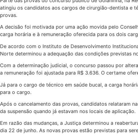
Parte das provas do concurso público de Goianinha, na Re
atingiu os candidatos aos cargos de cirurgião-dentista e
provas.
A decisão foi motivada por uma ação movida pelo Conselh
carga horária e à remuneração oferecida para os dois carg
De acordo com o Instituto de Desenvolvimento Instituciona
Norte determinou a adequação das condições previstas no 
Com a determinação judicial, o concurso passou por altera
a remuneração foi ajustada para R$ 3.636. O certame ofer
Já para o cargo de técnico em saúde bucal, a carga horár
para o cargo.
Após o cancelamento das provas, candidatos relataram na
da suspensão quando já estavam nos locais de aplicação.
Em razão das mudanças, a Justiça determinou a reabertura
dia 22 de junho. As novas provas estão previstas para ser