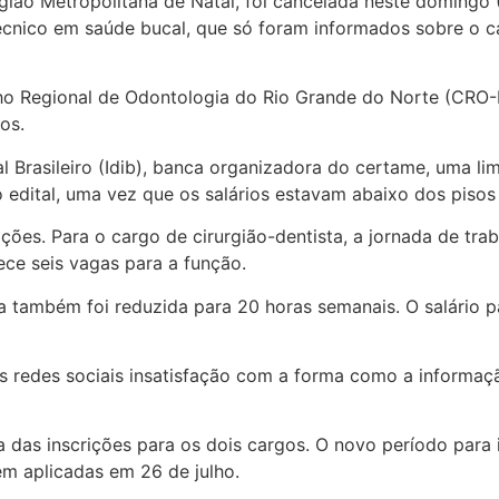
gião Metropolitana de Natal, foi cancelada neste domingo
 técnico em saúde bucal, que só foram informados sobre o
o Regional de Odontologia do Rio Grande do Norte (CRO-RN
os.
l Brasileiro (Idib), banca organizadora do certame, uma li
edital, uma vez que os salários estavam abaixo dos pisos 
ções. Para o cargo de cirurgião-dentista, a jornada de tra
ece seis vagas para a função.
ia também foi reduzida para 20 horas semanais. O salário 
s redes sociais insatisfação com a forma como a informaç
 das inscrições para os dois cargos. O novo período para 
em aplicadas em 26 de julho.