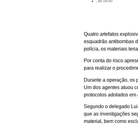
, às
16:00
Quatro artefatos explosi
esquadrão antibombas d
polícia, os materiais te
Por conta do risco apre
para realizar o procedim
Durante a operação, os p
Um dos agentes atuou com
protocolos adotados em a
Segundo o delegado Luiz 
que as investigações se
material, bem como escl