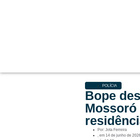
POLÍCIA
Bope des
Mossoró 
residênc
Por:
Jota Ferreira
, em
14 de junho de 202