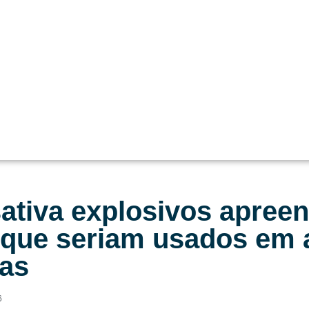
ativa explosivos apree
que seriam usados em 
ias
6