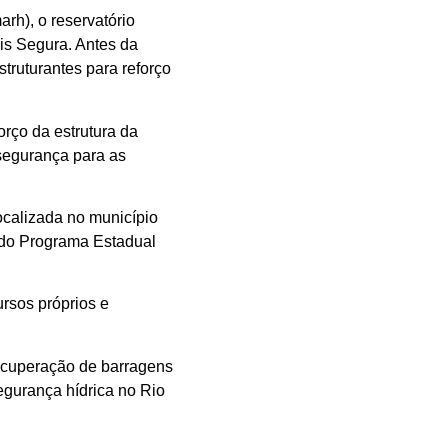
rh), o reservatório
s Segura. Antes da
truturantes para reforço
rço da estrutura da
segurança para as
ocalizada no município
 do Programa Estadual
rsos próprios e
ecuperação de barragens
egurança hídrica no Rio