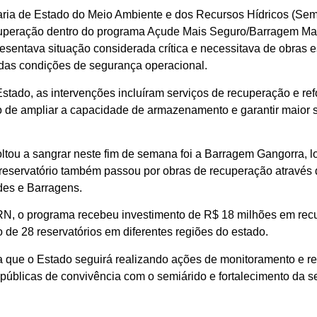
ria de Estado do Meio Ambiente e dos Recursos Hídricos (Sema
cuperação dentro do programa Açude Mais Seguro/Barragem Mai
esentava situação considerada crítica e necessitava de obras es
das condições de segurança operacional.
ado, as intervenções incluíram serviços de recuperação e refo
o de ampliar a capacidade de armazenamento e garantir maior 
oltou a sangrar neste fim de semana foi a Barragem Gangorra, l
reservatório também passou por obras de recuperação através
es e Barragens.
, o programa recebeu investimento de R$ 18 milhões em recu
de 28 reservatórios em diferentes regiões do estado.
 que o Estado seguirá realizando ações de monitoramento e r
 públicas de convivência com o semiárido e fortalecimento da s