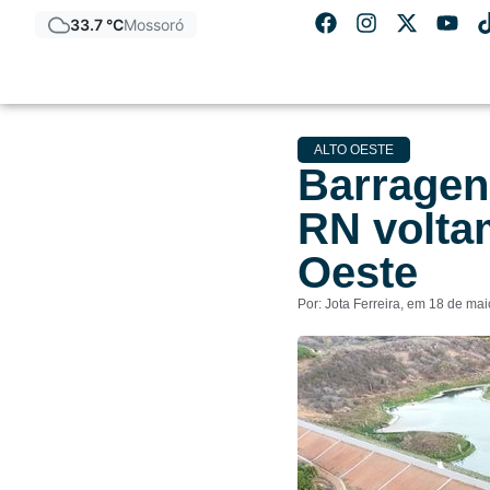
33.7 °C
Mossoró
ALTO OESTE
Barragen
RN volta
Oeste
Por:
Jota Ferreira
, em
18 de mai