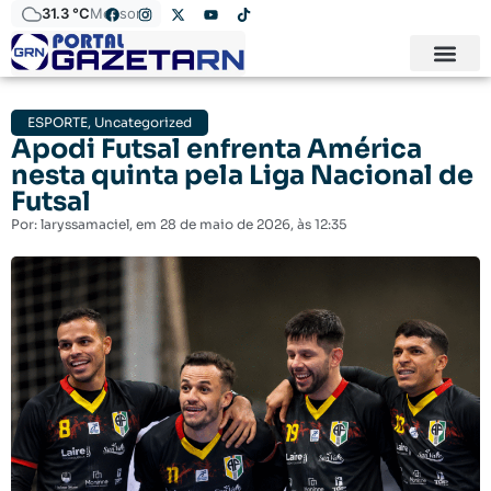
31.3 °C
Mossoró
ESPORTE
,
Uncategorized
Apodi Futsal enfrenta América
nesta quinta pela Liga Nacional de
Futsal
Por:
laryssamaciel
, em
28 de maio de 2026
, às
12:35