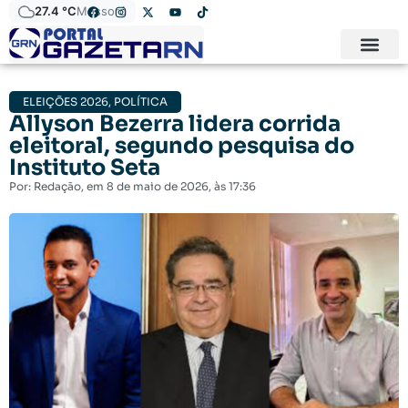
27.4 °C
Mossoró
ELEIÇÕES 2026
,
POLÍTICA
Allyson Bezerra lidera corrida
eleitoral, segundo pesquisa do
Instituto Seta
Por:
Redação
, em
8 de maio de 2026
, às
17:36