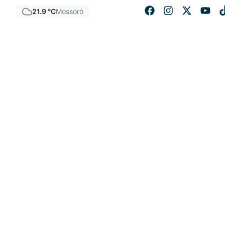
21.9 °C
Mossoró