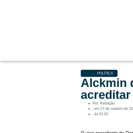
POLÍTICA
Alckmin 
acredita
Por:
Redação
, em
27 de outubro de 2
, às
01:02