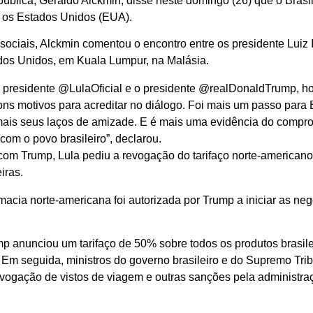
ública, Geraldo Alckmin, disse neste domingo (26) que o Brasi
m os Estados Unidos (EUA).
ciais, Alckmin comentou o encontro entre os presidente Luiz I
dos Unidos, em Kuala Lumpur, na Malásia.
o presidente @LulaOficial e o presidente @realDonaldTrump, ho
ns motivos para acreditar no diálogo. Foi mais um passo para 
 mais seus laços de amizade. E é mais uma evidência do compr
com o povo brasileiro”, declarou.
com Trump, Lula pediu a revogação do tarifaço norte-americano
iras.
macia norte-americana foi autorizada por Trump a iniciar as n
mp anunciou um tarifaço de 50% sobre todos os produtos brasil
 Em seguida, ministros do governo brasileiro e do Supremo Tri
vogação de vistos de viagem e outras sanções pela administra