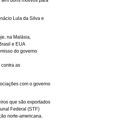
l tem bons motivos para
nácio Lula da Silva e
je, na Malásia,
Brasil e EUA
omisso do governo
 contra as
egociações com o governo
eiros que são exportados
bunal Federal (STF)
ção norte-americana.