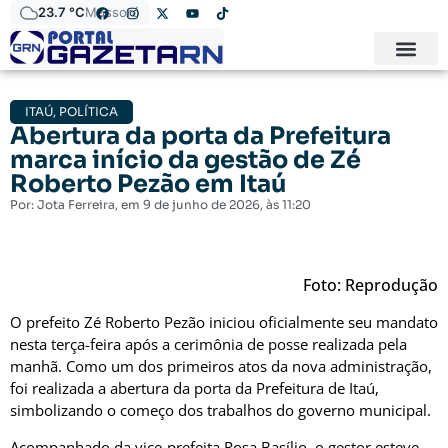
23.7 °C
Mossoró
ITAÚ
,
POLÍTICA
Abertura da porta da Prefeitura
marca início da gestão de Zé
Roberto Pezão em Itaú
Por:
Jota Ferreira
, em
9 de junho de 2026
, às
11:20
Foto: Reprodução
O prefeito
Zé Roberto Pezão
iniciou oficialmente seu mandato
nesta terça-feira após a cerimônia de posse realizada pela
manhã. Como um dos primeiros atos da nova administração,
foi realizada a abertura da porta da Prefeitura de Itaú,
simbolizando o começo dos trabalhos do governo municipal.
Acompanhado da vice-prefeita
Rosa Basílio
, o gestor esteve